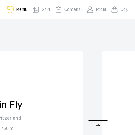
Meniu
Știri
Comenzi
Profil
Coş
in Fly
itzerland
750 ml