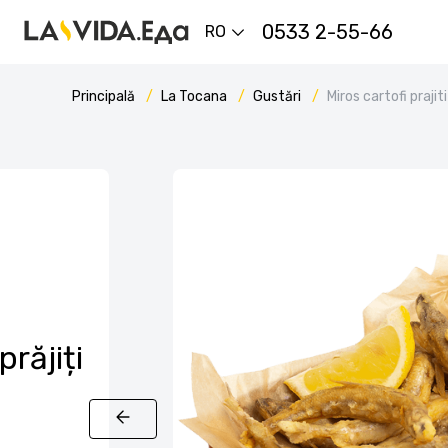
0533 2-55-66
RO
Principală
La Tocana
Gustări
Miros cartofi prajiti
răjiți