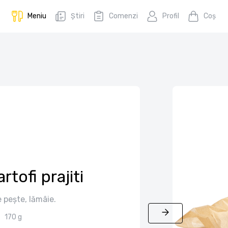
Meniu
Știri
Comenzi
Profil
Coş
rtofi prajiti
 pește, lămâie.
170 g