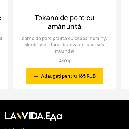
e
Tokana de porc cu
amănuntă
i,
carne de porc prajita cu ceapa, hominy,
skrob, smantana, branza de oaie, sos
muzhdei
460 g
Adăugați pentru 165 RUB