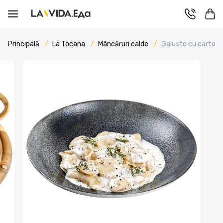
Principală
La Tocana
Mâncăruri calde
Galuste cu cartofi 