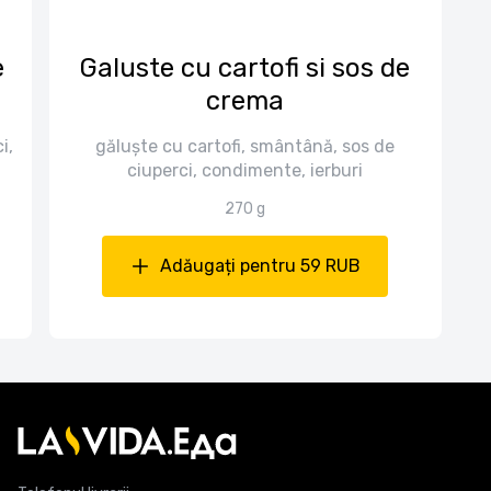
e
Galuste cu cartofi si sos de
crema
i,
găluște cu cartofi, smântână, sos de
ciuperci, condimente, ierburi
270 g
Adăugați pentru 59 RUB