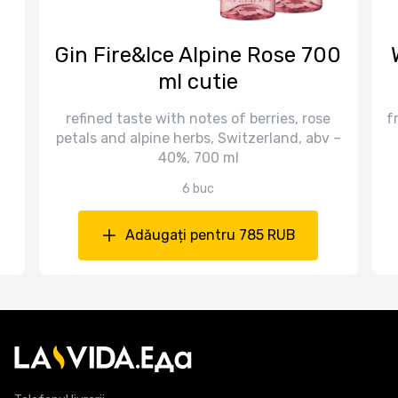
n
Gin Fire&Ice Alpine Rose 700
ml cutie
refined taste with notes of berries, rose
f
petals and alpine herbs, Switzerland, abv –
40%, 700 ml
6 buc
Adăugați pentru 785 RUB