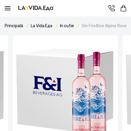
Principală
La Vida.Еда
In cutie
Gin Fire&Ice Alpine Rose 7