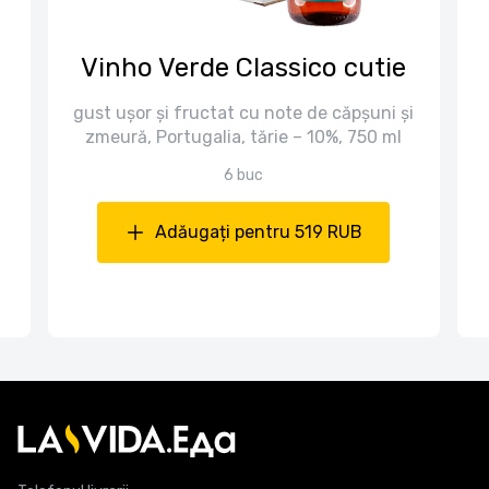
n
Vinho Verde Classico cutie
gust ușor și fructat cu note de căpșuni și
zmeură, Portugalia, tărie – 10%, 750 ml
6 buc
Adăugați pentru 519 RUB