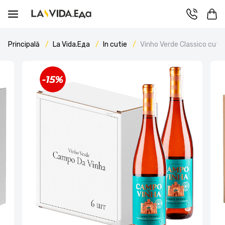
Principală
La Vida.Еда
In cutie
Vinho Verde Classico cutie