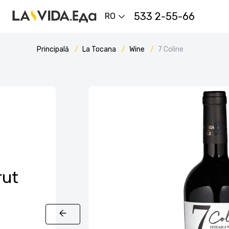
533 2-55-66
RO
Principală
La Tocana
Wine
7 Coline
rut