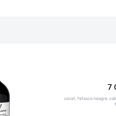
7 
uscat, fetasca neagre, cab