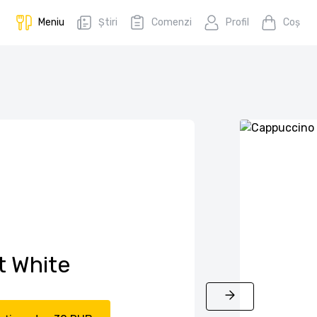
Meniu
Știri
Comenzi
Profil
Coş
t White