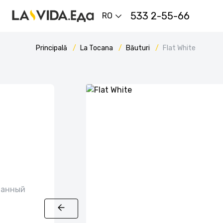
533 2-55-66
RO
Principală
La Tocana
Băuturi
Flat White
ванный