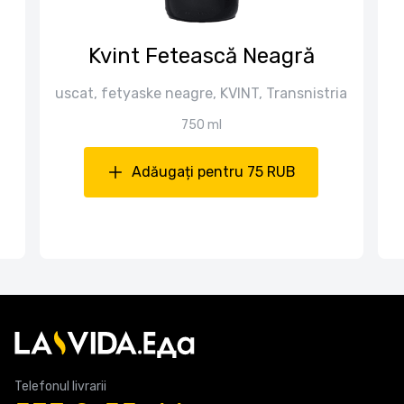
Kvint Fetească Neagră
uscat, fetyaske neagre, KVINT, Transnistria
750 ml
Adăugați pentru 75 RUB
Telefonul livrarii