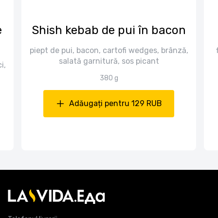
e
Shish kebab de pui în bacon
piept de pui, bacon, cartofi wedges, brânză,
salată garnitură, sos picant
i,
380 g
Adăugați pentru 129 RUB