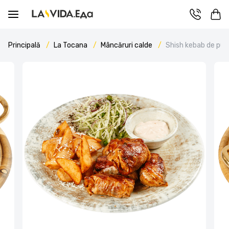
Principală
La Tocana
Mâncăruri calde
Shish kebab de pui 