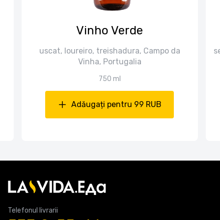
Vinho Verde
uscat, loureiro, treishadura, Campo da
s
Vinha, Portugalia
750 ml
Adăugați pentru 99 RUB
Telefonul livrarii