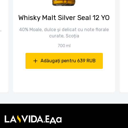
Whisky Malt Silver Seal 12 YO
,
40% Moale, dulce și delicat cu note florale
curate, Scoția
700 ml
Adăugați pentru 639 RUB