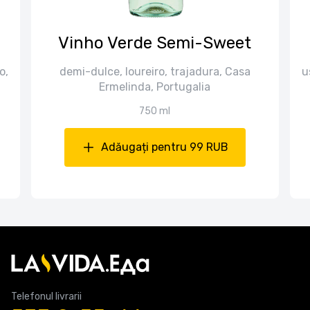
Vinho Verde Semi-Sweet
o,
demi-dulce, loureiro, trajadura, Casa
u
Ermelinda, Portugalia
750 ml
Adăugați pentru 99 RUB
Telefonul livrarii