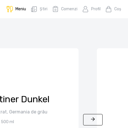
Meniu
Știri
Comenzi
Profil
Coş
tiner Dunkel
ltrat, Germania de grâu
500 ml