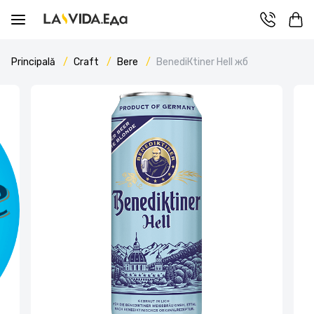
Principală
Craft
Bere
BenediКtiner Hell жб