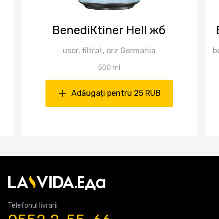
BenediКtiner Hell жб
usor, filtrat, orz Germania
b
500 ml
Adăugați pentru 25 RUB
Telefonul livrarii