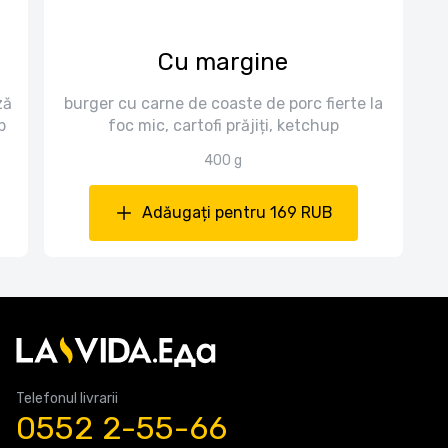
Cu margine
ză
burger cu carne de coaste de porc fierte la
p
foc mic, cartofi prăjiți, ketchup
400 g
Adăugați pentru 169 RUB
Telefonul livrarii
0552 2-55-66