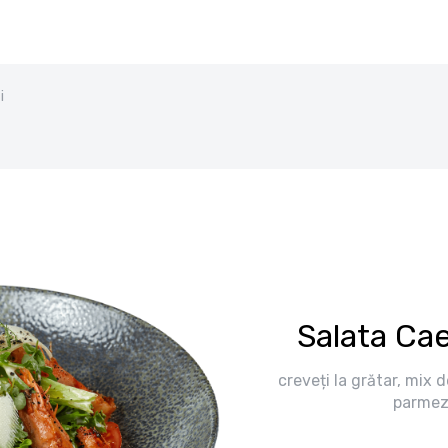
i
Salata Cae
creveți la grătar, mix d
parmez