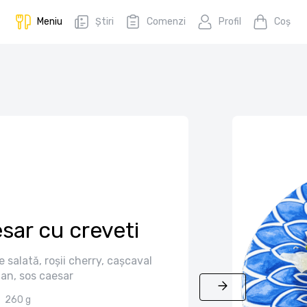
Meniu
Știri
Comenzi
Profil
Coş
sar cu creveti
e salată, roșii cherry, cașcaval
an, sos caesar
260 g