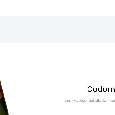
Codorn
semi-dulce, parellada, mac