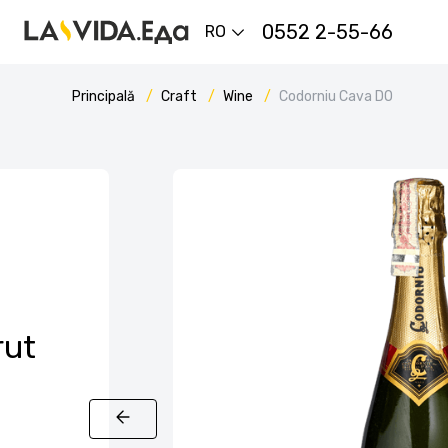
0552 2-55-66
RO
Principală
Craft
Wine
Codorniu Cava DO
rut