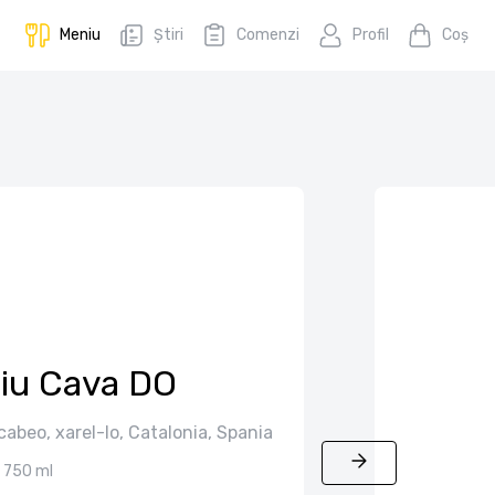
Meniu
Știri
Comenzi
Profil
Coş
iu Cava DO
abeo, xarel-lo, Catalonia, Spania
750 ml