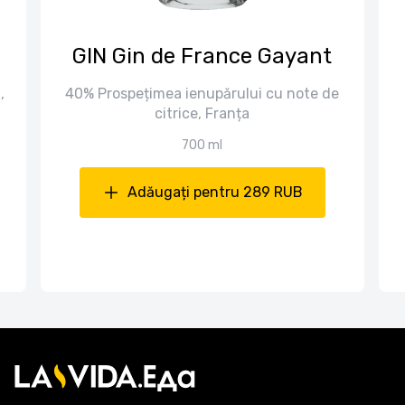
GIN Gin de France Gayant
,
40% Prospețimea ienupărului cu note de
citrice, Franța
700 ml
Adăugați pentru 289 RUB