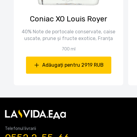
Coniac XO Louis Royer
40% Note de portocale conservate, caise
uscate, prune și fructe exotice, Franța
700 ml
Adăugați pentru 2919 RUB
Telefonul livrarii