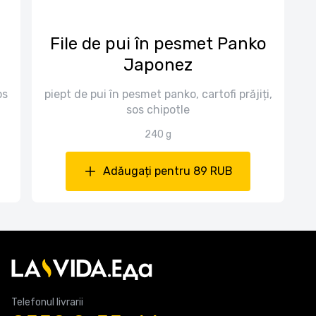
c
File de pui în pesmet Panko
Japonez
os
piept de pui în pesmet panko, cartofi prăjiți,
sos chipotle
240 g
Adăugați pentru 89 RUB
Telefonul livrarii