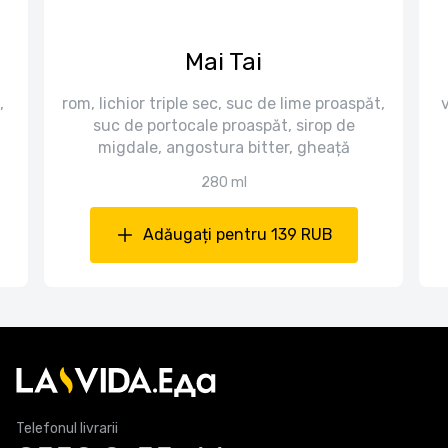
Mai Tai
,
rom, lichior triple sec, suc de lime proaspăt,
suc de portocale proaspăt, sirop de
migdale, angostura bitter, gheață
280 ml
Adăugați pentru 139 RUB
Telefonul livrarii