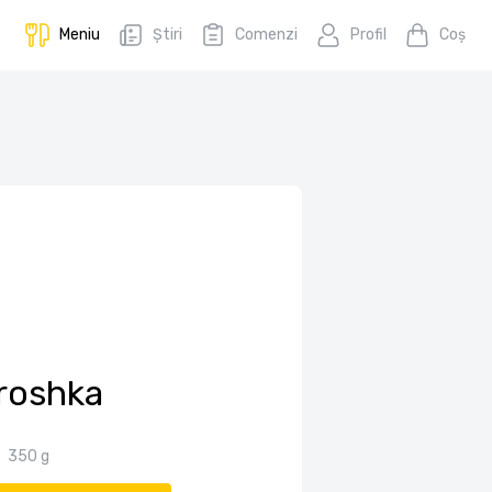
Meniu
Știri
Comenzi
Profil
Coş
roshka
350 g