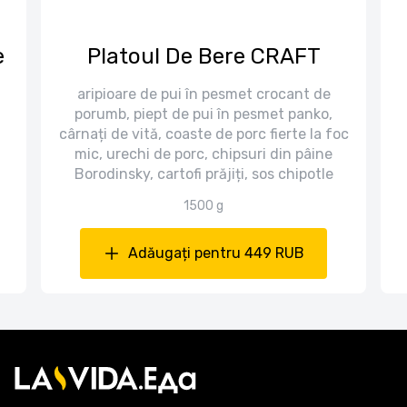
e
Platoul De Bere CRAFT
aripioare de pui în pesmet crocant de
porumb, piept de pui în pesmet panko,
cârnați de vită, coaste de porc fierte la foc
mic, urechi de porc, chipsuri din pâine
Borodinsky, cartofi prăjiți, sos chipotle
1500 g
Adăugați pentru 449 RUB