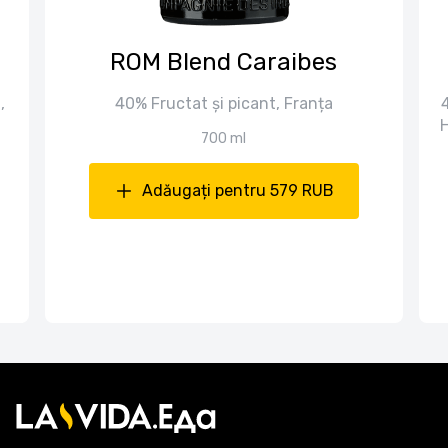
ROM Blend Caraibes
,
40% Fructat și picant, Franța
700 ml
Adăugați pentru 579 RUB