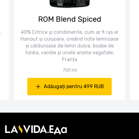
ROM Blend Spiced
,
40% Citrice și condimente, cum ar fi ras el
Hanout și cuișoare, creând note lemnoase
și călduroase de lemn dulce, boabe de
tonka, vanilie și unele arome vegetale,
Franța
700 ml
Adăugați pentru 499 RUB