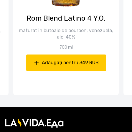
Rom Blend Latino 4 Y.O.
,
maturat în butoaie de bourbon, venezuela,
alc. 40%
700 ml
Adăugați pentru 349 RUB