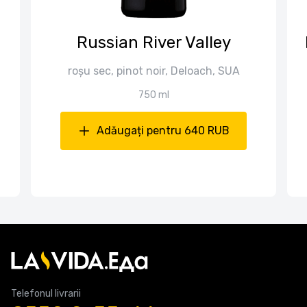
Russian River Valley
roșu sec, pinot noir, Deloach, SUA
750 ml
Adăugați pentru 640 RUB
Telefonul livrarii