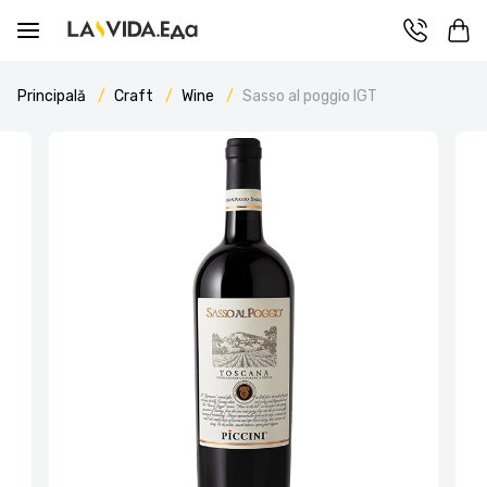
Principală
Craft
Wine
Sasso al poggio IGT