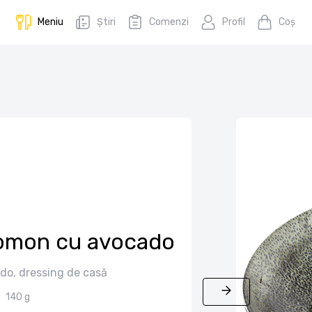
Meniu
Știri
Comenzi
Profil
Coş
somon cu avocado
do, dressing de casă
140 g