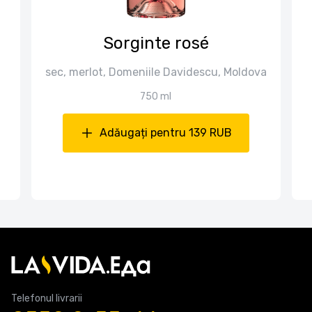
Sorginte rosé
sec, merlot, Domeniile Davidescu, Moldova
750 ml
Adăugați pentru 139 RUB
Telefonul livrarii