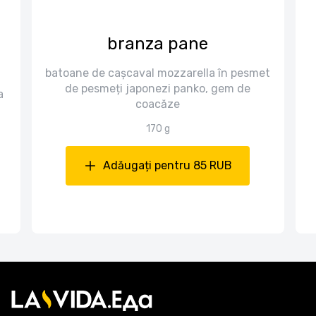
branza pane
batoane de cașcaval mozzarella în pesmet
de pesmeți japonezi panko, gem de
a
coacăze
170 g
Adăugați pentru 85 RUB