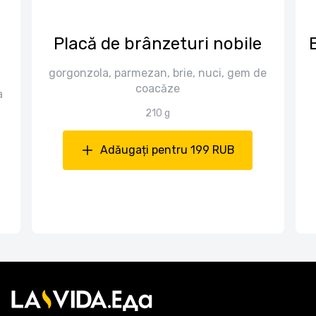
Placă de brânzeturi nobile
gorgonzola, parmezan, brie, nuci, gem de
coacăze
a
210 g
Adăugați pentru 199 RUB