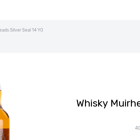
eads Silver Seal 14 YO
Whisky Muirhe
4