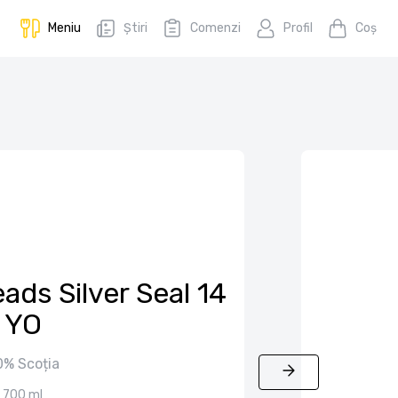
Meniu
Știri
Comenzi
Profil
Coş
ads Silver Seal 14
YO
0% Scoția
700 ml