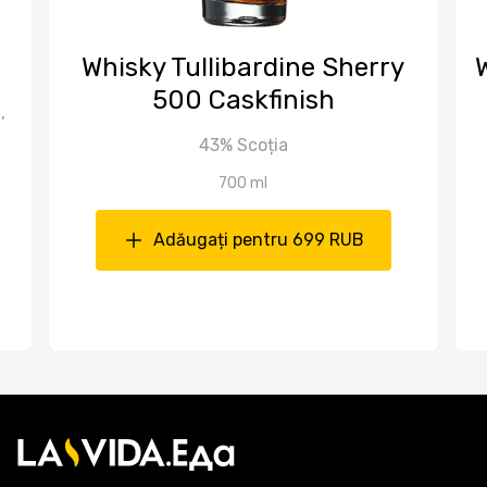
Whisky Tullibardine Sherry
500 Caskfinish
,
43% Scoția
700 ml
Adăugați pentru 699 RUB