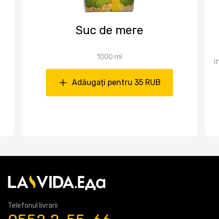
Suc de mere
1000 ml
i
Adăugați pentru 35 RUB
Telefonul livrarii