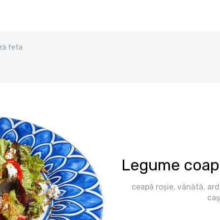
ză feta
Legume coapt
ceapă roșie, vânătă, ard
caș