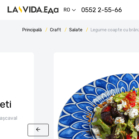
0552 2-55-66
RO
Principală
Craft
Salate
Legume coapte cu brân
eti
cașcaval