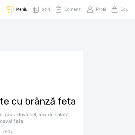
Meniu
Știri
Comenzi
Profil
Coş
e cu brânză feta
ei gras, dovlecel, mix de salată,
caval feta
260 g