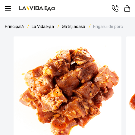
Principală
La Vida.Еда
Gătiți acasă
Frigarui de porc