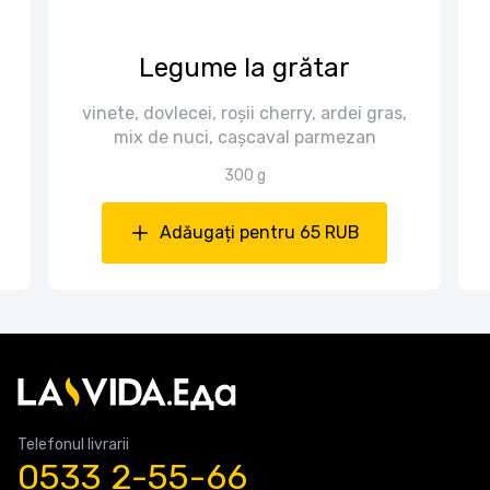
Legume la grătar
vinete, dovlecei, roșii cherry, ardei gras,
mix de nuci, cașcaval parmezan
300 g
Adăugați pentru 65 RUB
Telefonul livrarii
0533 2-55-66