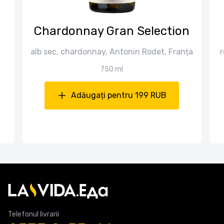
Chardonnay Gran Selection
alb sec, chardonnay, Antonin Rodet, Franța
r
750 ml
Adăugați pentru 199 RUB
Telefonul livrarii