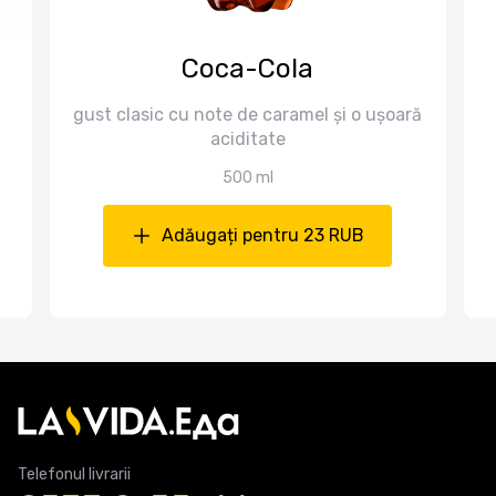
Coca-Cola
gust clasic cu note de caramel și o ușoară
aciditate
500 ml
Adăugați pentru 23 RUB
Telefonul livrarii