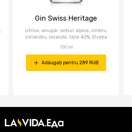
Gin Swiss Heritage
,
citrice, ienupăr, ierburi alpine, cimbru,
coriandru, lavandă, tărie 40%, Elveția
700 ml
Adăugați pentru 289 RUB