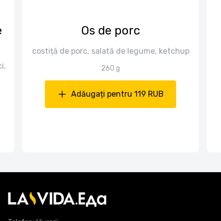
e
Os de porc
costiță de porc, salată de legume, ketchup
i,
260 g
Adăugați pentru 119 RUB