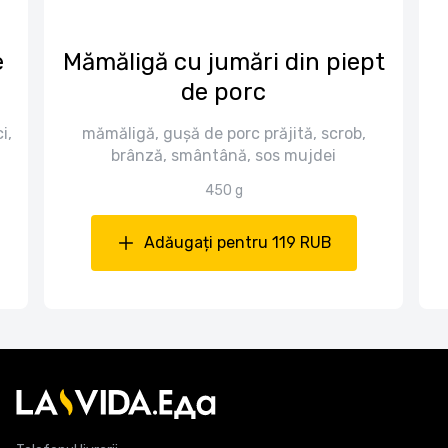
e
Mămăligă cu jumări din piept
de porc
i,
mămăligă, gușă de porc prăjită, scrob,
brânză, smântână, sos mujdei
450 g
Adăugați pentru 119 RUB