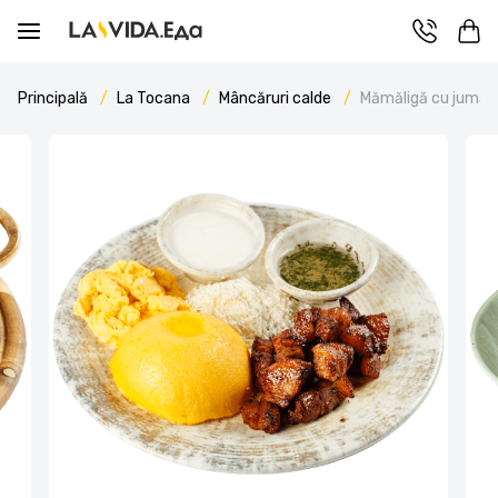
Principală
La Tocana
Mâncăruri calde
Mămăligă cu jumări 