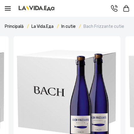
Principală
La Vida.Еда
In cutie
Bach Frizzante cutie