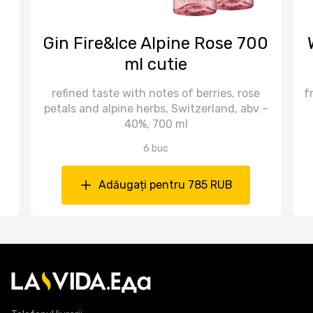
n
Gin Fire&Ice Alpine Rose 700
ml cutie
refined taste with notes of berries, rose
f
petals and alpine herbs, Switzerland, abv –
40%, 700 ml
6 buc
Adăugați pentru 785 RUB