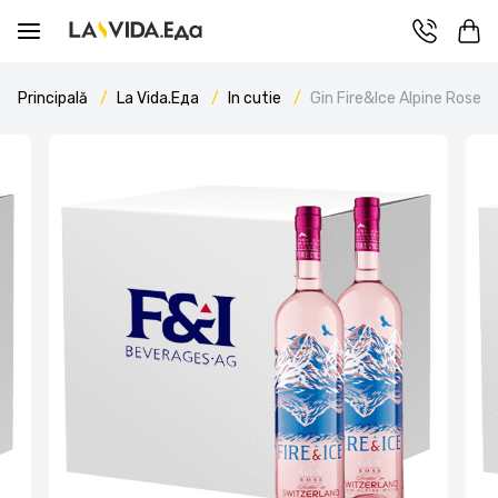
Principală
La Vida.Еда
In cutie
Gin Fire&Ice Alpine Rose 7