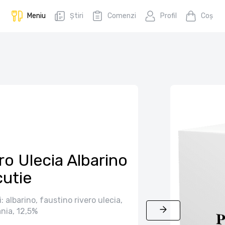
Meniu
Știri
Comenzi
Profil
Coş
ro Ulecia Albarino
cutie
i: albarino, faustino rivero ulecia,
nia, 12,5%