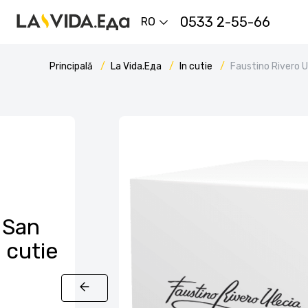
0533 2-55-66
RO
Principală
La Vida.Еда
In cutie
Faustino Rivero U
 San
 cutie