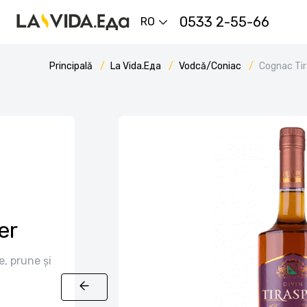
0533 2-55-66
RO
Principală
La Vida.Еда
Vodcă/Coniac
Cognac Tir
er
, prune și