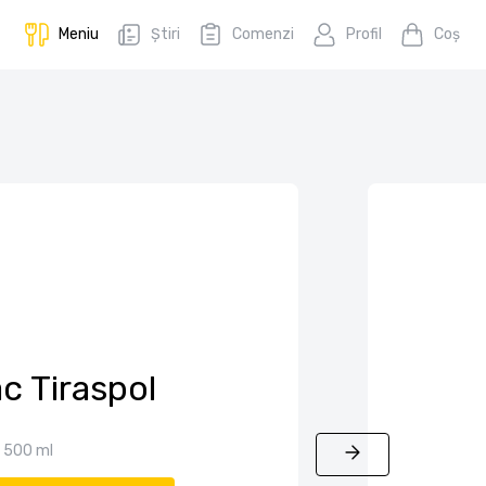
Meniu
Știri
Comenzi
Profil
Coş
c Tiraspol
500 ml