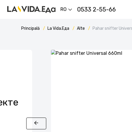
0533 2-55-66
RO
Principală
La Vida.Еда
Alte
Pahar snifter Univer
екте