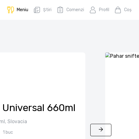
Meniu
Știri
Comenzi
Profil
Coş
r Universal 660ml
ml, Slovacia
1 buc