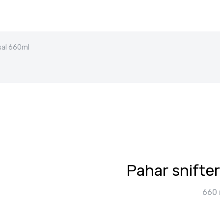
sal 660ml
Pahar snifte
660 