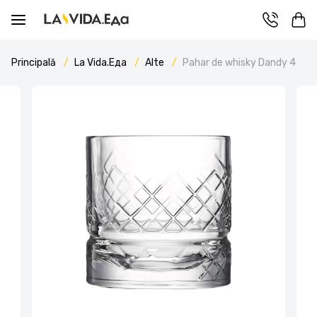
Principală
La Vida.Еда
Alte
Pahar de whisky Dandy 4